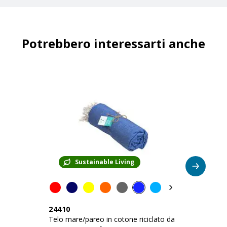
Potrebbero interessarti anche
Sustainable Living
24410
2
Telo mare/pareo in cotone riciclato da
Telo 