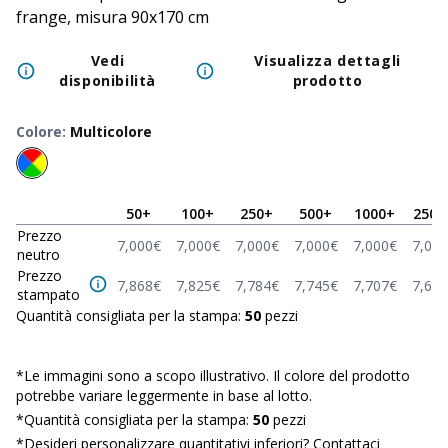
frange, misura 90x170 cm
Vedi
Visualizza dettagli
disponibilità
prodotto
Colore
:
Multicolore
50
+
100
+
250
+
500
+
1000
+
2500
Prezzo
7,000
€
7,000
€
7,000
€
7,000
€
7,000
€
7,000
neutro
Prezzo
7,868
€
7,825
€
7,784
€
7,745
€
7,707
€
7,601
stampato
Quantità consigliata per la stampa:
50
pezzi
*
Le immagini sono a scopo illustrativo. Il colore del prodotto
potrebbe variare leggermente in base al lotto.
*Quantità consigliata per la stampa:
50
pezzi
*Desideri personalizzare quantitativi inferiori?
Contattaci