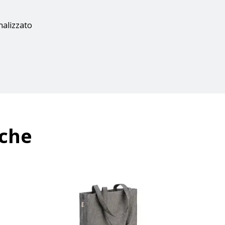
nalizzato
nche