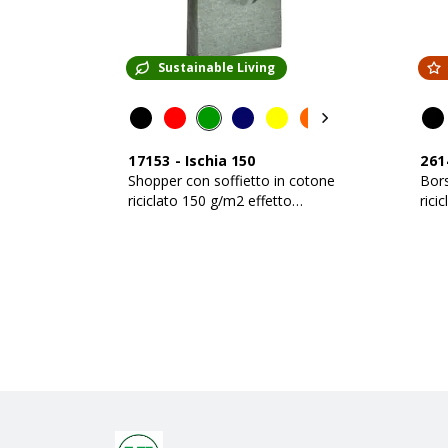
Sustainable Living
17153
-
Ischia 150
261
Shopper con soffietto in cotone
Bors
riciclato 150 g/m2 effetto
rici
melange, manici lunghi
mela