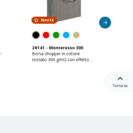
Novità
Su
26141
-
Monterosso 300
24152
0
Borsa shopper in cotone
Shopper 
riciclato 300 g/m2 con effetto
g/m2 co
ietto
mélange. Manici lunghi e
soffietto
Torna su