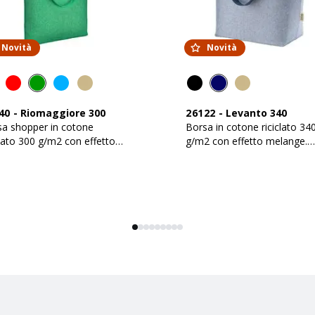
Novità
Novità
40
-
Riomaggiore 300
26122
-
Levanto 340
a shopper in cotone
Borsa in cotone riciclato 34
clato 300 g/m2 con effetto
g/m2 con effetto melange.
nge con manici lunghi
Manici lunghi colorati e soff